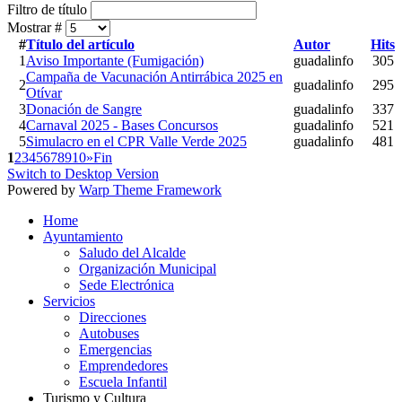
Filtro de título
Mostrar #
#
Título del artículo
Autor
Hits
1
Aviso Importante (Fumigación)
guadalinfo
305
Campaña de Vacunación Antirrábica 2025 en
2
guadalinfo
295
Otívar
3
Donación de Sangre
guadalinfo
337
4
Carnaval 2025 - Bases Concursos
guadalinfo
521
5
Simulacro en el CPR Valle Verde 2025
guadalinfo
481
1
2
3
4
5
6
7
8
9
10
»
Fin
Switch to Desktop Version
Powered by
Warp Theme Framework
Home
Ayuntamiento
Saludo del Alcalde
Organización Municipal
Sede Electrónica
Servicios
Direcciones
Autobuses
Emergencias
Emprendedores
Escuela Infantil
Turismo y Cultura