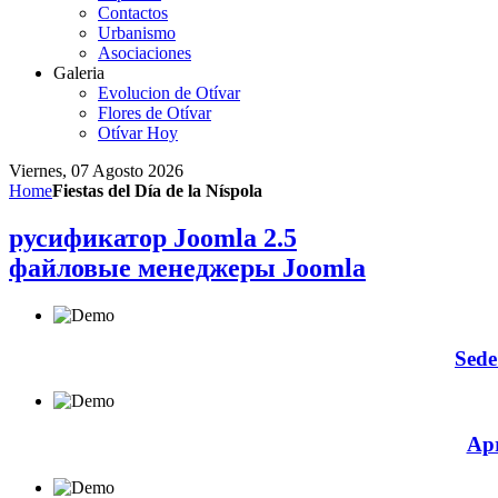
Contactos
Urbanismo
Asociaciones
Galeria
Evolucion de Otívar
Flores de Otívar
Otívar Hoy
Viernes, 07 Agosto 2026
Home
Fiestas del Día de la Níspola
русификатор Joomla 2.5
файловые менеджеры Joomla
Sede
Apr